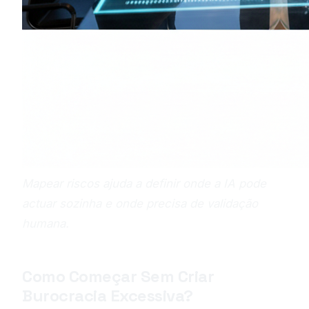
Mapear riscos ajuda a definir onde a IA pode
actuar sozinha e onde precisa de validação
humana.
Como Começar Sem Criar
Burocracia Excessiva?