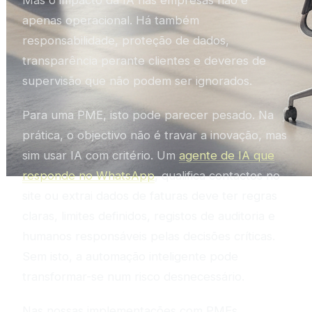
Mas o impacto da IA nas empresas não é
apenas operacional. Há também
responsabilidade, proteção de dados,
transparência perante clientes e deveres de
supervisão que não podem ser ignorados.
Para uma PME, isto pode parecer pesado. Na
prática, o objectivo não é travar a inovação, mas
sim usar IA com critério. Um
agente de IA que
responde no WhatsApp
, qualifica contactos no
site ou extrai dados de faturas deve ter regras
claras, limites definidos, registos de auditoria e
humanos responsáveis pelas decisões críticas.
Sem isto, a automação inteligente pode
transformar-se num risco desnecessário.
Nas nossas implementações com PMEs