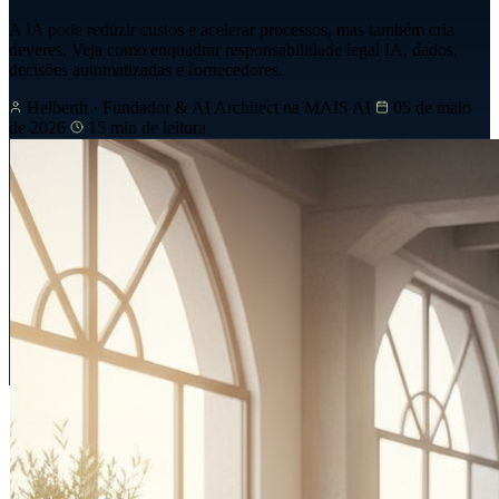
A IA pode reduzir custos e acelerar processos, mas também cria
deveres. Veja como enquadrar responsabilidade legal IA, dados,
decisões automatizadas e fornecedores.
Helberth
· Fundador & AI Architect na MAIS AI
05 de maio
de 2026
15 min de leitura