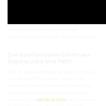
A responsabilidade começa antes da
implementação: processos, dados e supervisão.
Que Oportunidades Continuam
Seguras para uma PME?
Falar de responsabilidade não significa deixar a
IA na gaveta. Pelo contrário: quando bem
desenhada, a inteligência artificial reduz risco
operacional e aumenta a previsibilidade dos
processos. Um
agente de texto
pode responder