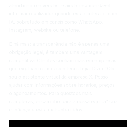
atendimento e vendas, é ainda recomendável
informar o utilizador quando está a interagir com
IA, sobretudo em canais como WhatsApp,
Instagram, website ou telefone.
E há mais: a transparência não é apenas uma
obrigação legal, é também uma vantagem
competitiva. Clientes confiam mais em empresas
que explicam como usam tecnologia. Dizer “Olá,
sou o assistente virtual da empresa X. Posso
ajudar com informações sobre horários, preços
e agendamentos. Para questões mais
complexas, encaminho para a nossa equipa” cria
confiança e evita mal-entendidos.