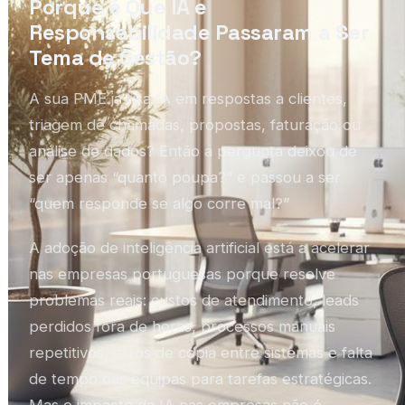
Porque é Que IA e
Responsabilidade Passaram a Ser
Tema de Gestão?
A sua PME já usa IA em respostas a clientes,
triagem de chamadas, propostas, faturação ou
análise de dados? Então a pergunta deixou de
ser apenas “quanto poupa?” e passou a ser
“quem responde se algo corre mal?”
A adoção de inteligência artificial está a acelerar
nas empresas portuguesas porque resolve
problemas reais: custos de atendimento, leads
perdidos fora de horas, processos manuais
repetitivos, erros de cópia entre sistemas e falta
de tempo das equipas para tarefas estratégicas.