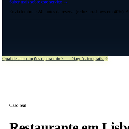
Saber mais sobre este serviço →
Envia lembrete 24h antes da reserva (reduz no-shows em 40%). Apó
Qual destas soluções é para mim? — Diagnóstico grátis
Caso real
Restaurante em Lisb