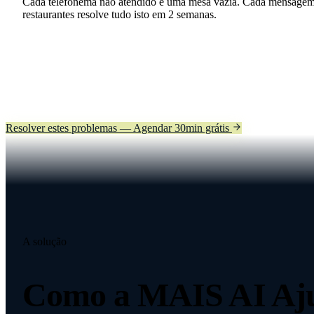
Cada telefonema não atendido é uma mesa vazia. Cada mensagem 
restaurantes resolve tudo isto em 2 semanas.
Resolver estes problemas — Agendar 30min grátis
A solução
Como a MAIS AI A