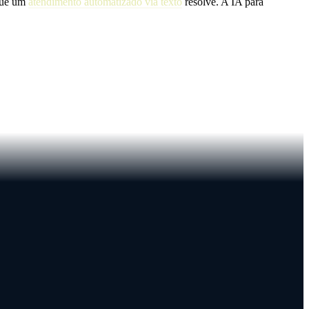
 que um
atendimento automatizado via texto
resolve. A IA para