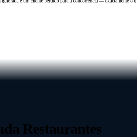
ignorada é um cliente perdido para a concorrência — exactamente o
juda
Restaurantes