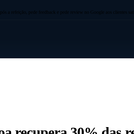
s a refeição, pede feedback e pede review no Google aos clientes sati
oa recupera 30% das r