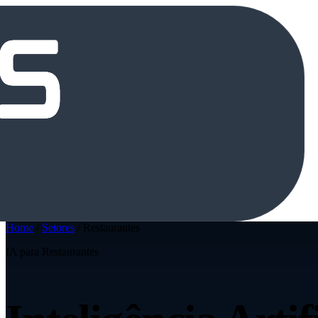
Home
/
Setores
/
Restaurantes
IA para Restaurantes