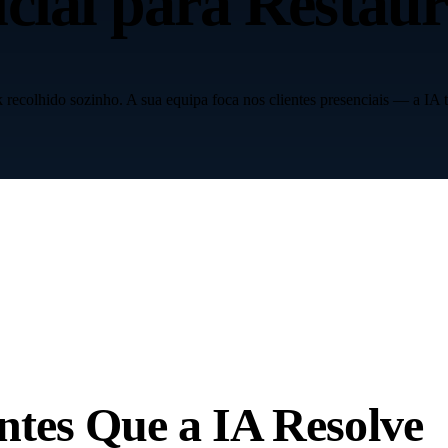
icial para
Restaur
 recolhido sozinho. A sua equipa foca nos clientes presenciais — a IA tr
ntes
Que a IA Resolve