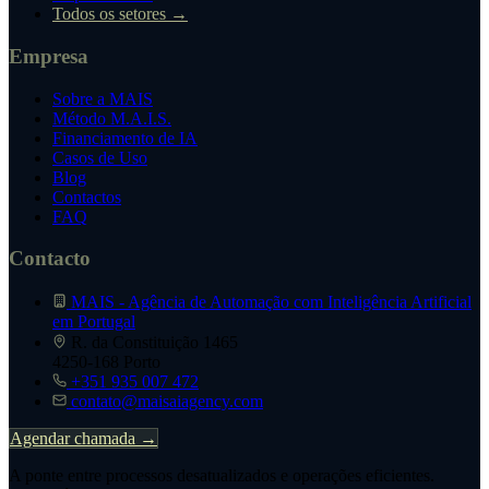
Todos os setores →
Empresa
Sobre a MAIS
Método M.A.I.S.
Financiamento de IA
Casos de Uso
Blog
Contactos
FAQ
Contacto
MAIS - Agência de Automação com Inteligência Artificial
em Portugal
R. da Constituição 1465
4250-168 Porto
+351 935 007 472
contato@maisaiagency.com
Agendar chamada →
A ponte entre processos desatualizados e operações eficientes.