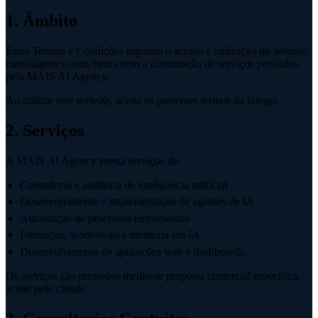
1. Âmbito
Estes Termos e Condições regulam o acesso e utilização do website
maisaiagency.com, bem como a contratação de serviços prestados
pela MAIS AI Agency.
Ao utilizar este website, aceita os presentes termos na íntegra.
2. Serviços
A MAIS AI Agency presta serviços de:
Consultoria e auditoria de inteligência artificial
Desenvolvimento e implementação de agentes de IA
Automação de processos empresariais
Formação, workshops e mentoria em IA
Desenvolvimento de aplicações web e dashboards
Os serviços são prestados mediante proposta comercial específica,
aceite pelo cliente.