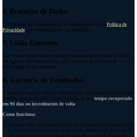
6. Proteção de Dados
O tratamento de dados pessoais é regulado pela nossa
Política de
Privacidade
, em conformidade com o RGPD.
7. Links Externos
Este website pode conter links para websites de terceiros. A MAIS
AI Agency não é responsável pelo conteúdo ou políticas de
privacidade desses websites.
8. Garantia de Resultados
A MAIS AI Agency oferece uma garantia de resultados para os seus
serviços de automação e implementação de IA:
tempo recuperado
em 90 dias ou investimento de volta
.
Como funciona:
Durante a fase de diagnóstico inicial, definimos em conjunto com
o cliente quais métricas de tempo serão medidas (ex: horas gastas
em tarefas específicas, tempo de resposta a clientes, tempo de