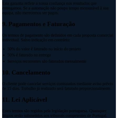
Esta garantia reflete a nossa confiança nos resultados que
entregamos. Se a automação não poupa tempo mensurável à sua
equipa, não merecemos ser pagos.
9. Pagamentos e Faturação
Os termos de pagamento são definidos em cada proposta comercial
individual. Salvo indicação em contrário:
50% do valor é faturado no início do projeto
50% é faturado na entrega
Serviços recorrentes são faturados mensalmente
10. Cancelamento
O cliente pode cancelar serviços contratados mediante aviso prévio
de 15 dias. Trabalho já realizado será faturado proporcionalmente.
11. Lei Aplicável
Estes termos são regidos pela legislação portuguesa. Quaisquer
litígios serão submetidos aos tribunais competentes de Portugal.