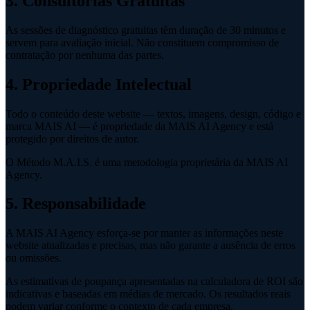
3. Consultorias Gratuitas
As sessões de diagnóstico gratuitas têm duração de 30 minutos e
servem para avaliação inicial. Não constituem compromisso de
contratação por nenhuma das partes.
4. Propriedade Intelectual
Todo o conteúdo deste website — textos, imagens, design, código e
marca MAIS AI — é propriedade da MAIS AI Agency e está
protegido por direitos de autor.
O Método M.A.I.S. é uma metodologia proprietária da MAIS AI
Agency.
5. Responsabilidade
A MAIS AI Agency esforça-se por manter as informações neste
website atualizadas e precisas, mas não garante a ausência de erros
ou omissões.
As estimativas de poupança apresentadas na calculadora de ROI são
indicativas e baseadas em médias de mercado. Os resultados reais
podem variar conforme o contexto de cada empresa.