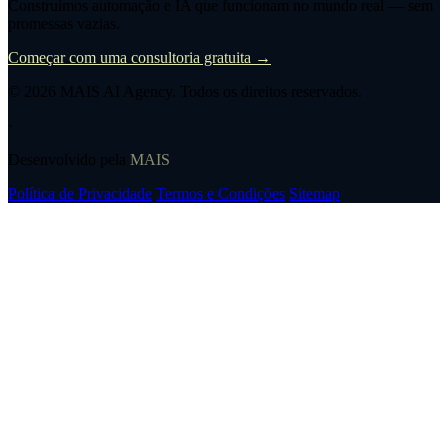
Construímos automação e IA que funcionam no mundo real — sem
promessas vazias.
Começar com uma consultoria gratuita →
© 2026
MAIS AI Agency
. Todos os direitos reservados.
·
Desenvolvido pela
MAIS
Política de Privacidade
Termos e Condições
Sitemap
Utilizamos cookies para melhorar a sua experiência. Ao continuar a
navegar, aceita a nossa
Política de Privacidade
.
Aceitar
Recusar