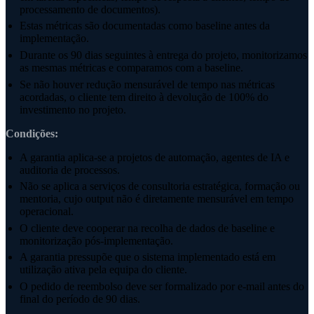
processamento de documentos).
Estas métricas são documentadas como baseline antes da
implementação.
Durante os 90 dias seguintes à entrega do projeto, monitorizamos
as mesmas métricas e comparamos com a baseline.
Se não houver redução mensurável de tempo nas métricas
acordadas, o cliente tem direito à devolução de 100% do
investimento no projeto.
Condições:
A garantia aplica-se a projetos de automação, agentes de IA e
auditoria de processos.
Não se aplica a serviços de consultoria estratégica, formação ou
mentoria, cujo output não é diretamente mensurável em tempo
operacional.
O cliente deve cooperar na recolha de dados de baseline e
monitorização pós-implementação.
A garantia pressupõe que o sistema implementado está em
utilização ativa pela equipa do cliente.
O pedido de reembolso deve ser formalizado por e-mail antes do
final do período de 90 dias.