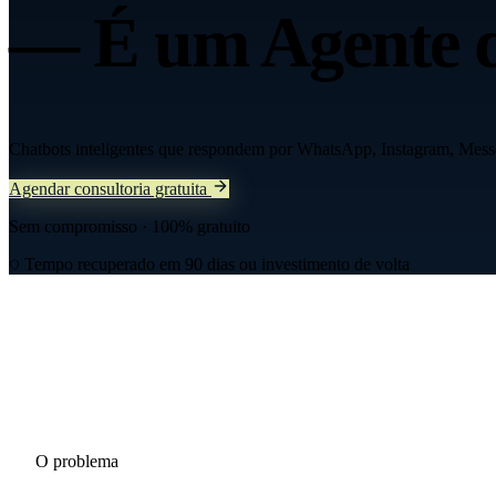
—
É um Agente d
Chatbots inteligentes que respondem por WhatsApp, Instagram, Messe
Agendar consultoria gratuita
Sem compromisso · 100% gratuito
Tempo recuperado em 90 dias ou investimento de volta
O problema