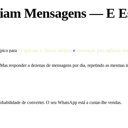
nviam Mensagens — E 
pico para
IA aplicada a clínicas médicas
e
automação para agências imo
s. Mas responder a dezenas de mensagens por dia, repetindo as mesmas 
bilidade de converter. O seu WhatsApp está a custar-lhe vendas.