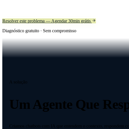
Resolver este problema — Agendar 30min grátis
Diagnóstico gratuito · Sem compromisso
A solução
Um Agente Que Res
Criamos chatbots com IA que entendem o contexto, respondem co