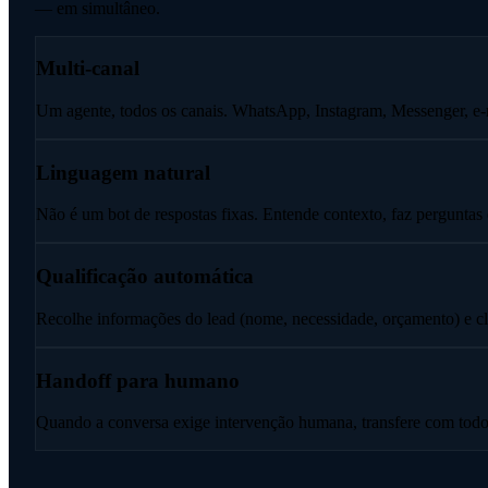
— em simultâneo.
Multi-canal
Um agente, todos os canais. WhatsApp, Instagram, Messenger, e-ma
Linguagem natural
Não é um bot de respostas fixas. Entende contexto, faz perguntas 
Qualificação automática
Recolhe informações do lead (nome, necessidade, orçamento) e cla
Handoff para humano
Quando a conversa exige intervenção humana, transfere com todo 