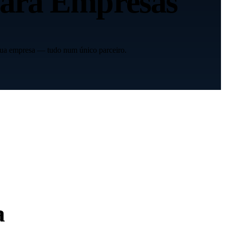
ara Empresas
sua empresa — tudo num único parceiro.
a