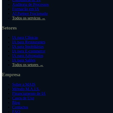
Auditoria de Processos
Formação em IA
AI Partner Fracionado
Todos os serviços →
Setores
IA para Clínicas
IA para Restaurantes
IA para Imobiliárias
IA para E-commerce
IA para Advogados
IA para Salões
Todos os setores →
Empresa
Sobre a MAIS
Método M.A.I.S.
Financiamento de IA
Casos de Uso
Blog
Contactos
FAQ