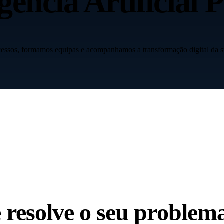
gência Artificial
P
cessos, formamos equipas e acompanhamos a transformação digital da 
e
resolve o seu problem