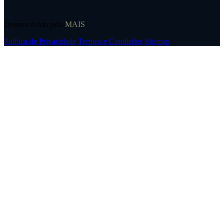
·
Desenvolvido pela
MAIS
Política de Privacidade
Termos e Condições
Sitemap
Utilizamos cookies para melhorar a sua experiência. Ao continuar a
navegar, aceita a nossa
Política de Privacidade
.
Aceitar
Recusar