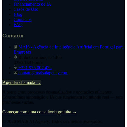
Financiamento de IA
Casos de Uso
Blog
Contactos
FAQ
Contacto
MAIS - Agência de Inteligência Artificial em Portugal para
Empresas
R. da Constituição 1465
4250-168 Porto
+351 935 007 472
contato@maisaiagency.com
Agendar chamada →
A ponte entre processos desatualizados e operações eficientes.
Construímos automação e IA que funcionam no mundo real — sem
promessas vazias.
Começar com uma consultoria gratuita →
© 2026
MAIS AI Agency
. Todos os direitos reservados.