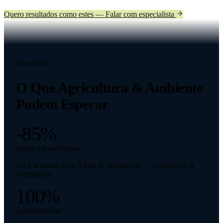
Quero resultados como estes — Falar com especialista
Resultados
O Que
Agricultura & Ambiente
Podem Esperar
-85%
tempo em auditorias
De 3 semanas para 3 dias de preparação — com dados já
compilados.
100%
rastreabilidade