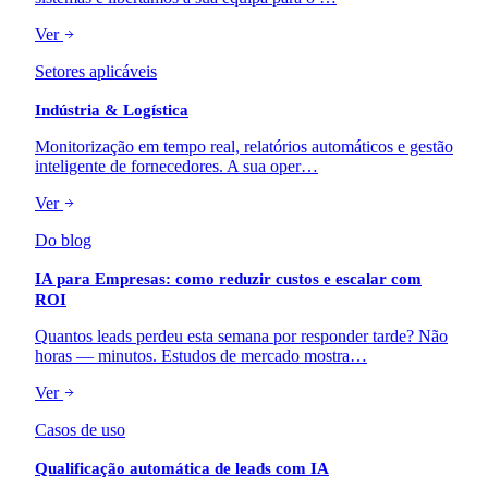
Ver
Setores aplicáveis
Indústria & Logística
Monitorização em tempo real, relatórios automáticos e gestão
inteligente de fornecedores. A sua oper…
Ver
Do blog
IA para Empresas: como reduzir custos e escalar com
ROI
Quantos leads perdeu esta semana por responder tarde? Não
horas — minutos. Estudos de mercado mostra…
Ver
Casos de uso
Qualificação automática de leads com IA