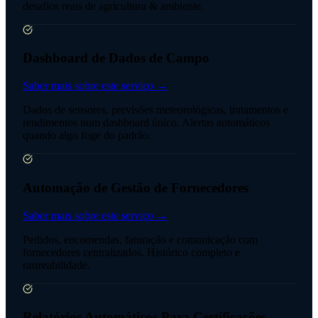
desafios reais de agricultura & ambiente.
Dashboard de Dados de Campo
Saber mais sobre este serviço →
Dados de sensores, previsões meteorológicas, tratamentos e
rendimentos num dashboard único. Alertas automáticos
quando algo foge do padrão.
Automação de Gestão de Fornecedores
Saber mais sobre este serviço →
Pedidos, encomendas, faturação e comunicação com
fornecedores centralizados. Histórico completo e
rastreabilidade.
Relatórios Automáticos Para Certificações