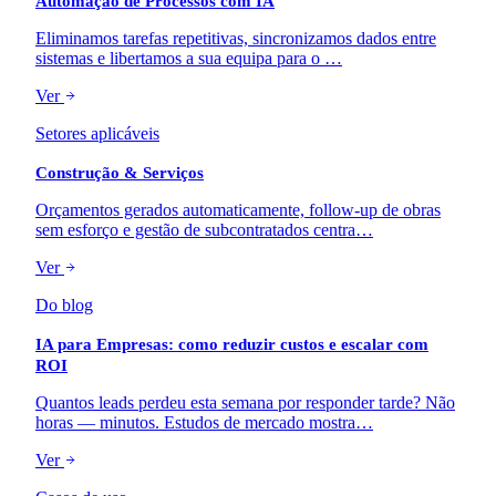
Automação de Processos com IA
Eliminamos tarefas repetitivas, sincronizamos dados entre
sistemas e libertamos a sua equipa para o …
Ver
Setores aplicáveis
Construção & Serviços
Orçamentos gerados automaticamente, follow-up de obras
sem esforço e gestão de subcontratados centra…
Ver
Do blog
IA para Empresas: como reduzir custos e escalar com
ROI
Quantos leads perdeu esta semana por responder tarde? Não
horas — minutos. Estudos de mercado mostra…
Ver