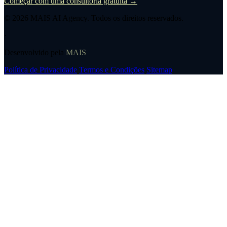
Começar com uma consultoria gratuita →
© 2026
MAIS AI Agency
. Todos os direitos reservados.
·
Desenvolvido pela
MAIS
Política de Privacidade
Termos e Condições
Sitemap
Utilizamos cookies para melhorar a sua experiência. Ao continuar a
navegar, aceita a nossa
Política de Privacidade
.
Aceitar
Recusar