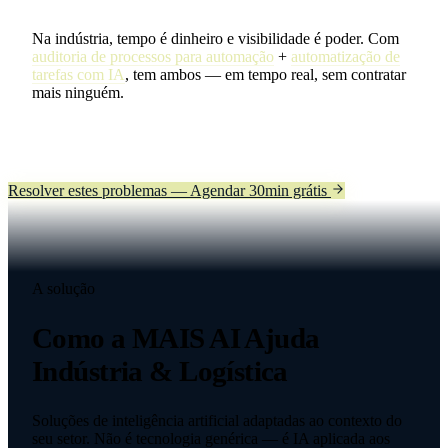
Na indústria, tempo é dinheiro e visibilidade é poder. Com
auditoria de processos para automação
+
automatização de
tarefas com IA
, tem ambos — em tempo real, sem contratar
mais ninguém.
Resolver estes problemas — Agendar 30min grátis
A solução
Como a MAIS AI Ajuda
Indústria & Logística
Soluções de inteligência artificial adaptadas ao contexto do
seu setor. Não é tecnologia genérica — é IA aplicada aos