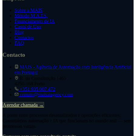
Sobre a MAIS
Método M.A.I.S.
Financiamento de IA
Casos de Uso
Blog
Contactos
FAQ
Contacto
MAIS - Agência de Automação com Inteligência Artificial
em Portugal
R. da Constituição 1465
4250-168 Porto
+351 935 007 472
contato@maisaiagency.com
Agendar chamada →
A ponte entre processos desatualizados e operações eficientes.
Construímos automação e IA que funcionam no mundo real — sem
promessas vazias.